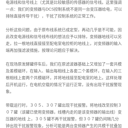
电源线和信号线上（尤其是比较敏感的传感器的信号线。这里强调
一点：我们的变频器与DCS控制系统不是同一台变压器给电，可以
排除直接传导干扰），干扰了控制系统的正常工作。
分析这些问题，由于原布线系统已成定型，再动几乎是不可能，因
此改变电源线和信号线布线的想法应予以排除，变频器地线可以另
走，拉一根地线直接接至配电室电控柜的地线上，对变频器的输入
端再加强滤波措施，按理论问题应于解决。
在现场原发酵罐停车后，我们在原滤波器基础上又增加了一套共模
及差模磁环，在输入、输出每相线上各套二个差模环，在输入的三
根相线上套两个共模磁环，并将地线接至配电室的地上。这样处理
后开机运行，在电机空载的情况下运行正常，没有出现干扰报警现
象。
带载运行时，３０５、３０７罐出现干扰报警。将地线改至控制３
０７罐（该罐已使用变频器，线槽内走的是该变频器的输出线）变
压器的地线 上，３０５罐不再干扰报警，但３０７罐仍间隔几分
钟出现干扰报警现象，分析可能是两台变频器产生的共模干扰叠加