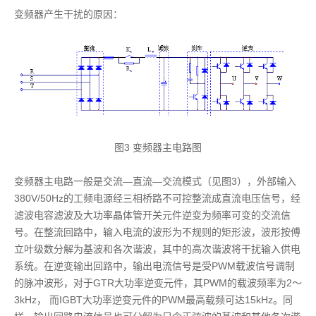
变频器产生干扰的原因：
图3 变频器主电路图
变频器主电路一般是交流—直流—交流模式（见图3），外部输入
380V/50Hz的工频电源经三相桥路不可控整流成直流电压信号，经
滤波电容滤波及大功率晶体管开关元件逆变为频率可变的交流信
号。在整流回路中，输入电流的波形为不规则的矩形波，波形按傅
立叶级数分解为基波和各次谐波，其中的高次谐波将干扰输入供电
系统。在逆变输出回路中，输出电流信号是受PWM载波信号调制
的脉冲波形，对于GTR大功率逆变元件，其PWM的载波频率为2～
3kHz， 而IGBT大功率逆变元件的PWM最高载频可达15kHz。同