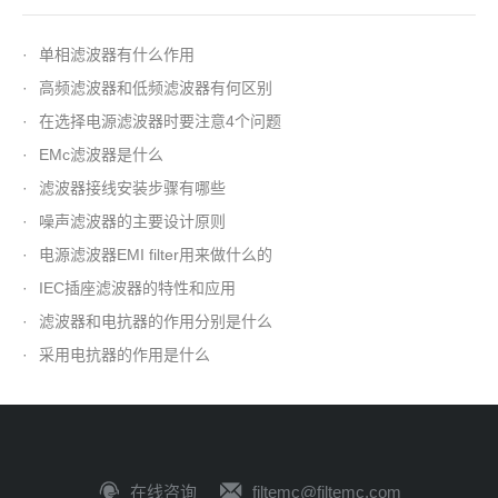
·
单相滤波器有什么作用
·
高频滤波器和低频滤波器有何区别
·
在选择电源滤波器时要注意4个问题
·
EMc滤波器是什么
·
滤波器接线安装步骤有哪些
·
噪声滤波器的主要设计原则
·
电源滤波器EMI filter用来做什么的
·
IEC插座滤波器的特性和应用
·
滤波器和电抗器的作用分别是什么
·
采用电抗器的作用是什么
在线咨询
filtemc@filtemc.com