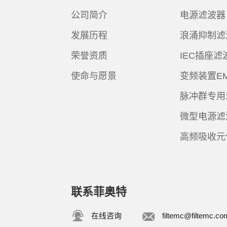
公司简介
电源滤波器
发展历程
浪涌抑制滤
荣誉资质
IEC插座滤
使命与愿景
变频装置E
脉冲群专用
微型电源滤
高频吸收元
联系菲奥特
在线咨询
filtemc@filtemc.co