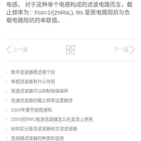
电感， 对于这种单个电感构成的滤波电路而言，截
止频率为：Fco=1/(2πRsL), Rs 是原电路阻抗与负
载电路阻抗的串联值。
上一篇
下一篇
·
数字滤波器模式哪个好
·
单相滤波器有什么作用
·
电源滤波器可以抑制电磁噪声
·
低通滤波器的截止频率设置概述
·
2024年春节放假通知
·
220V的EMC电源滤波器怎么在直流上使用
·
如何区分直流滤波器和交流滤波器
·
变频器滤波器的种类和选用