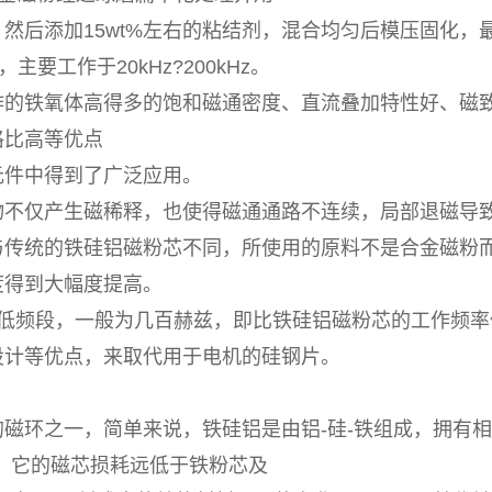
添加15wt%左右的粘结剂，混合均匀后模压固化，最
要工作于20kHz?200kHz。
铁氧体高得多的饱和磁通密度、直流叠加特性好、磁致
格比高等优点
件中得到了广泛应用。
仅产生磁稀释，也使得磁通通路不连续，局部退磁导致
统的铁硅铝磁粉芯不同，所使用的原料不是合金磁粉而
度得到大幅度提高。
中低频段，一般为几百赫兹，即比铁硅铝磁粉芯的工作频率
设计等优点，来取代用于电机的硅钢片。
之一，简单来说，铁硅铝是由铝-硅-铁组成，拥有相当高
，它的磁芯损耗远低于铁粉芯及