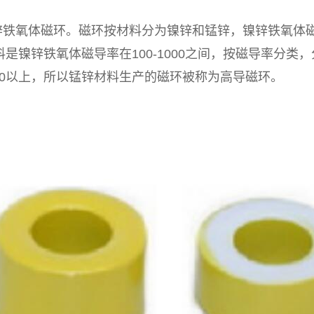
氧体磁环。磁环按材料分为镍锌和锰锌，镍锌铁氧体磁环
料是镍锌铁氧体磁导率在100-1000之间，按磁导率分
00以上，所以锰锌材料生产的磁环被称为高导磁环。