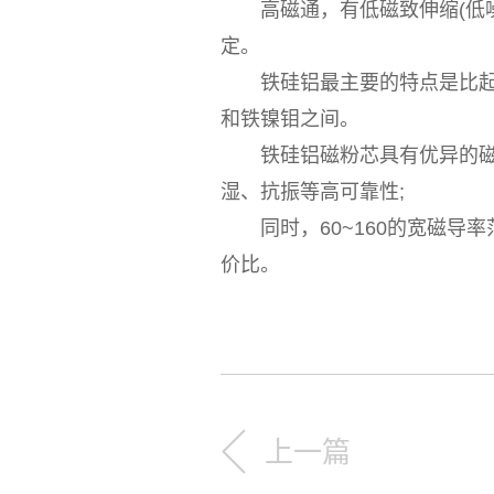
高磁通，有低磁致伸缩(低噪
定。
铁硅铝最主要的特点是比起铁
和铁镍钼之间。
铁硅铝磁粉芯具有优异的磁磁性
湿、抗振等高可靠性;
同时，60~160的宽磁导率
价比。
上一篇