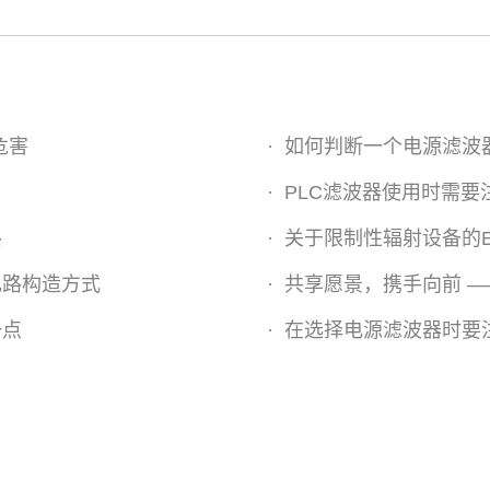
危害
·
如何判断一个电源滤波
·
PLC滤波器使用时需要
路
·
关于限制性辐射设备的
电路构造方式
·
共享愿景，携手向前 —
一点
·
在选择电源滤波器时要