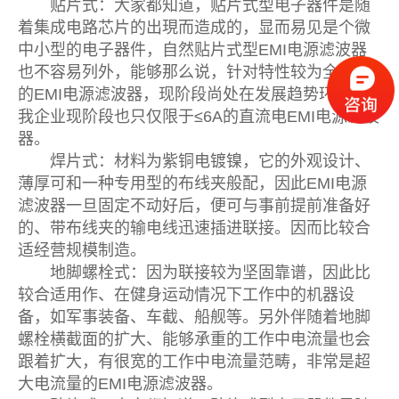
贴片式：大家都知道，贴片式型电子器件是随
着集成电路芯片的出現而造成的，显而易见是个微
中小型的电子器件，自然贴片式型EMI电源滤波器
也不容易列外，能够那么说，针对特性较为全方位
的EMI电源滤波器，现阶段尚处在发展趋势环节。
我企业现阶段也只仅限于≤6A的直流电EMI电源滤波
器。
焊片式：材料为紫铜电镀镍，它的外观设计、
薄厚可和一种专用型的布线夹般配，因此EMI电源
滤波器一旦固定不动好后，便可与事前提前准备好
的、带布线夹的输电线迅速插进联接。因而比较合
适经营规模制造。
地脚螺栓式：因为联接较为坚固靠谱，因此比
较合适用作、在健身运动情况下工作中的机器设
备，如军事装备、车截、船舰等。另外伴随着地脚
螺栓横截面的扩大、能够承重的工作中电流量也会
跟着扩大，有很宽的工作中电流量范畴，非常是超
大电流量的EMI电源滤波器。