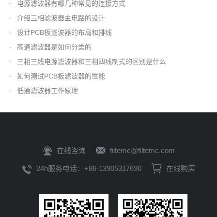
·
电源滤波器有哪几种常见的连接方式
·
介绍三相滤波器主电路的设计
·
设计PCB板滤波器的布局和排线
·
高通滤波器是如何分类的
·
三相三线电源滤波器和三相四线制式的区别是什么
·
如何测试PCB板滤波器的性能
·
低通滤波器工作原理
在线咨询
filtemc@filtemc.com
24h服务电话：+86-13905317690
在线购买