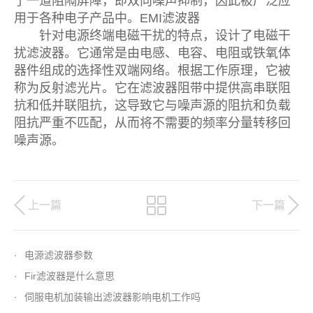
了一道阻隔屏障，即双向噪声抑制，因此被广泛应
用于各种电子产品中。EMI滤波器
针对电源终端电磁干扰的特点，设计了电磁干
扰滤波器。它通常是由电感、电容、电阻或铁氧体
器件组成的选择性双端网络。根据工作原理，它被
称为反射滤光片。它在滤波器阻带中提供高串联阻
抗和低并联阻抗，这导致它与噪声源的阻抗和负载
阻抗严重不匹配，从而将不需要的频率分量转移回
噪声源。
上一篇
下一篇
·
电源滤波器参数
·
Fir滤波器是什么意思
·
伺服电机加装输出滤波器影响电机工作吗