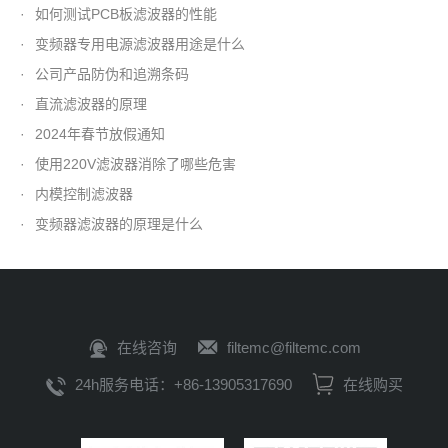
·
如何测试PCB板滤波器的性能
·
变频器专用电源滤波器用途是什么
·
公司产品防伪和追溯条码
·
直流滤波器的原理
·
2024年春节放假通知
·
使用220V滤波器消除了哪些危害
·
内模控制滤波器
·
变频器滤波器的原理是什么
在线咨询
filtemc@filtemc.com
24h服务电话：+86-13905317690
在线购买