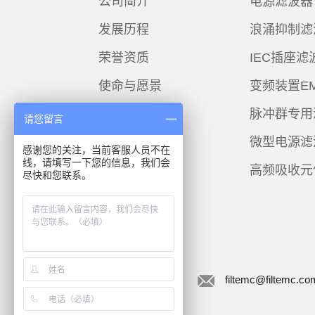
公司简介
电源滤波器
发展历程
浪涌抑制滤
荣誉资质
IEC插座滤
使命与愿景
变频装置E
脉冲群专用
请您留言
微型电源滤
感谢您的关注，当前客服人员不在
线，请填写一下您的信息，我们会
高频吸收元
尽快和您联系。
联系菲奥特
在线咨询
filtemc@filtemc.co
在线购买