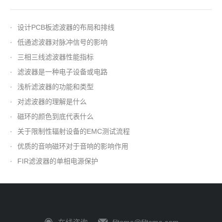
·
设计PCB板滤波器的布局和排线
·
低通滤波器对脉冲信号的影响
·
三相三线滤波器性能指标
·
滤波器是一种电子设备或电路
·
浅析滤波器的功能和类型
·
对滤波器的理解是什么
·
磁环的颜色到底代表什么
·
关于限制性辐射设备的EMC测试流程
·
优质的音响磁环对于音响的影响作用
·
FIR滤波器的单相电源保护