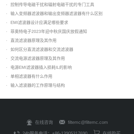
·
控制传导电磁干扰和辐射电磁干扰的专门工具
·
输入变频器滤波器和输出变频器滤波器有什么区别
·
EMI滤波器设计应满足哪些要求
·
菲奥特电子2023年迎中秋庆国庆放假通知
·
直流滤波器原理及其作用
·
如何区分直流滤波器和交流滤波器
·
交流电源滤波器原理及其作用
·
电源EMI滤波器插入损耗IL的影响
·
单相滤波器有什么作用
·
输入滤波器的工作原理与结构
在线咨询
filtemc@filtemc.com
24h服务电话：+86-13905317690
在线购买