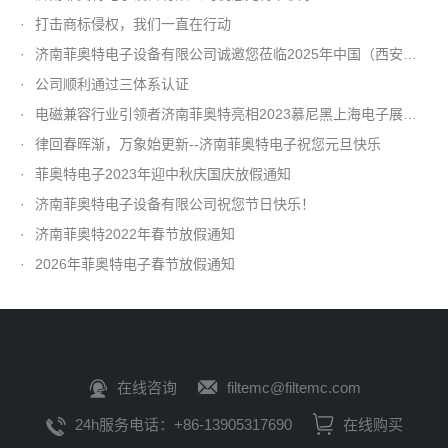
·
打击商标侵权，我们一直在行动
·
济南菲奥特电子设备有限公司诚邀您莅临2025年中国（西安）电子信息产业博览会
·
公司顺利通过三体系认证
·
电磁兼容行业引领者济南菲奥特亮相2023慕尼黑上海电子展，诚邀您参观！
·
律回春晖渐，万象始更新--济南菲奥特电子祝您元旦快乐
·
菲奥特电子2023年迎中秋庆国庆放假通知
·
济南菲奥特电子设备有限公司祝您节日快乐！
·
济南菲奥特2022年春节放假通知
·
2026年菲奥特电子春节放假通知
在线咨询
filtemc@filtemc.com
24h服务电话：+86-13905317690
在线购买