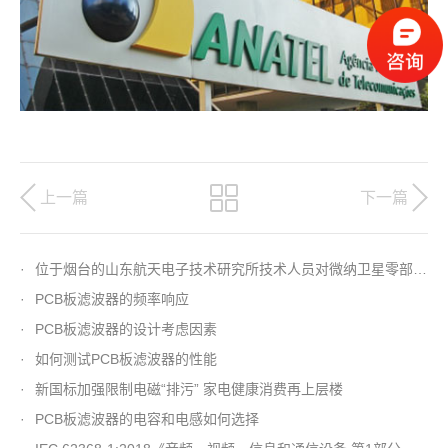
上一篇
下一篇
·
位于烟台的山东航天电子技术研究所技术人员对微纳卫星零部件进行电磁兼容测试
·
PCB板滤波器的频率响应
·
PCB板滤波器的设计考虑因素
·
如何测试PCB板滤波器的性能
·
新国标加强限制电磁“排污” 家电健康消费再上层楼
·
PCB板滤波器的电容和电感如何选择