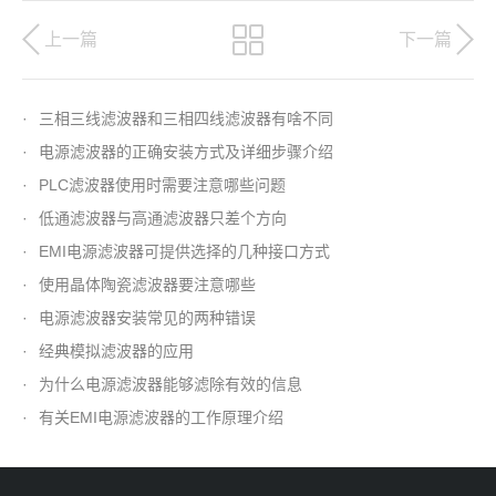
上一篇
下一篇
·
三相三线滤波器和三相四线滤波器有啥不同
·
电源滤波器的正确安装方式及详细步骤介绍
·
PLC滤波器使用时需要注意哪些问题
·
低通滤波器与高通滤波器只差个方向
·
EMI电源滤波器可提供选择的几种接口方式
·
使用晶体陶瓷滤波器要注意哪些
·
电源滤波器安装常见的两种错误
·
经典模拟滤波器的应用
·
为什么电源滤波器能够滤除有效的信息
·
有关EMI电源滤波器的工作原理介绍