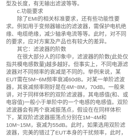
型及长度，有无输出滤波等等。
c.功能要求
除了EMI的相关标准要求，还有些功能性要
求。例如用于变频器输出的滤波器，需保护电机绝
缘、电缆绝缘，减少轴承电流等等。此时，对不同
的要求，应对方案及产品也有较大的差异。
其它：滤波器的阶数
在很大部分人的印象中，滤波器的阶数(此处仅
指共模电感数量)越多越好。但事实上，不同电源滤
波器对不同频率的衰减是不同的。举例来说，某
EUT需在5M~6M频率衰减60dB。对某一单阶滤波
器，其衰减频率刚好是在4M~8M，70dB。一般来
讲，对于同样体积的双阶滤波器，其电感值(和、或
电容值)一般小于单阶中的一个电感的电感值。双阶
滤波器会有两个衰减振荡点，假设在在同样体积
下，某双阶滤波器振荡点分别在1M~4M和
10M~15M，衰减为55dB。此时，如果选用双阶滤
波器，完美的错过了EUT本身的干扰频率，此时，