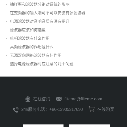
·
抽样率和滤波器分别对系统的影响
·
在变频器的输入端可不可以安装有源滤波器
·
电源滤波器对音响音质有没有提升
·
滤波器应该如何选型
·
单相滤波器有什么作用
·
高频滤波器的作用是什么
·
无源双向网络滤波器有何作用
·
选择电源滤波器时应注意的几个问题
在线咨询
filtemc@filtemc.com
24h服务电话：+86-13905317690
在线购买