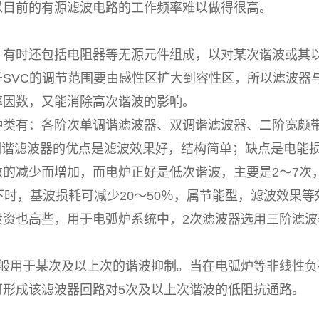
以目前的有源滤波电路的工作频率难以做得很高。
时还包括电阻器等无源元件组成，以对某次谐波或其以
SVC的调节范围要由感性区扩大到容性区，所以滤波器
率因数，又能消除高次谐波的影响。
有：各阶次单调谐滤波器、双调谐滤波器、二阶宽颇带
谐滤波器的优点是滤波效果好，结构简单；缺点是电能损
的减少而增加，而电炉正好是低次谐波，主要是2～7次
下时，基波损耗可减少20～50％，属节能型，滤波效果
投资也高些，用于电弧炉系统中，2次滤波器选用三阶滤波
般用于某次及以上次的谐波抑制。当在电弧炉等非线性负
可形成该滤波器回路对5次及以上次谐波的低阻抗通路。