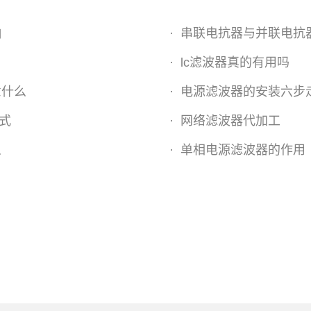
响
·
串联电抗器与并联电抗
·
lc滤波器真的有用吗
意什么
·
电源滤波器的安装六步
式
·
网络滤波器代加工
么
·
单相电源滤波器的作用