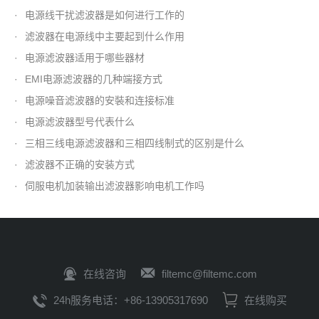
·
电源线干扰滤波器是如何进行工作的
·
滤波器在电源线中主要起到什么作用
·
电源滤波器适用于哪些器材
·
EMI电源滤波器的几种端接方式
·
电源噪音滤波器的安裝和连接标准
·
电源滤波器型号代表什么
·
三相三线电源滤波器和三相四线制式的区别是什么
·
滤波器不正确的安装方式
·
伺服电机加装输出滤波器影响电机工作吗
在线咨询
filtemc@filtemc.com
24h服务电话：+86-13905317690
在线购买