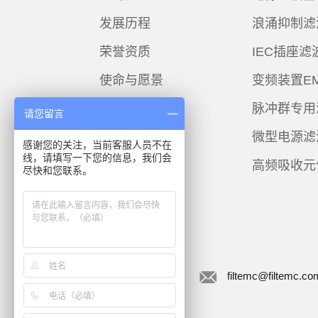
发展历程
浪涌抑制滤
荣誉资质
IEC插座滤
使命与愿景
变频装置E
脉冲群专用
请您留言
微型电源滤
感谢您的关注，当前客服人员不在
线，请填写一下您的信息，我们会
高频吸收元
尽快和您联系。
联系菲奥特
在线咨询
filtemc@filtemc.co
在线购买