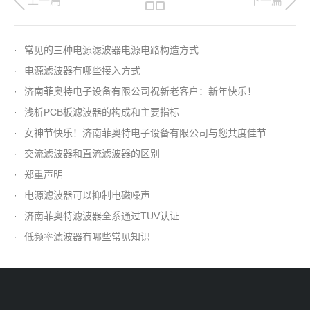
上一篇
下一篇
·
常见的三种电源滤波器电源电路构造方式
·
电源滤波器有哪些接入方式
·
济南菲奥特电子设备有限公司祝新老客户：新年快乐！
·
浅析PCB板滤波器的构成和主要指标
·
女神节快乐！济南菲奥特电子设备有限公司与您共度佳节
·
交流滤波器和直流滤波器的区别
·
郑重声明
·
电源滤波器可以抑制电磁噪声
·
济南菲奥特滤波器全系通过TUV认证
·
低频率滤波器有哪些常见知识