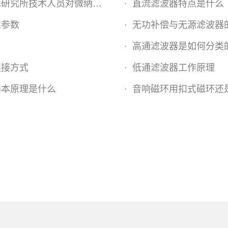
对微纳卫星零部件进行电磁兼容测试
·
直流滤波器特点是什么
准参数
·
无功补偿与无源滤波器
·
高通滤波器是如何分类
连接方式
·
低通滤波器工作原理
基本原理是什么
·
音响磁环用扣式磁环还