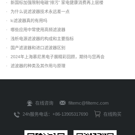
·
新国标加强限制电磁“排污” 家电健康消费再上层楼
·
为什么说滤波器技术永远差一点
·
lc滤波器真的有用吗
·
哪些应用中常使用高频滤波器
·
浅析电源滤波器的构成和主要指标
·
国产滤波器和进口滤波器区别
·
2024年上海慕尼黑电子展精彩回顾，期待与您再会
·
滤波器的种类及其作用与原理
在线咨询
filtemc@filtemc.com
24h服务电话：+86-13905317690
在线购买