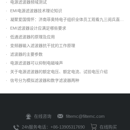
·
电源滤波器频域测试
·
EMI电源滤波器技术理论知识
·
凝聚爱国情怀：济南菲奥特电子组织全体员工观看九三阅兵直播盛况
·
EMI滤波器设计应满足哪些要求
·
低通滤波器的原理及应用
·
变频器输入滤波器抗干扰的工作原理
·
滤波器的主要参数
·
电源滤波器可以抑制电磁噪声
·
关于电源滤波器的额定电压、额定电流、试验电压介绍
·
信号分为模拟滤波器和数字滤波器两种
在线咨询
filtemc@filtemc.com
24h服务电话：+86-13905317690
在线购买