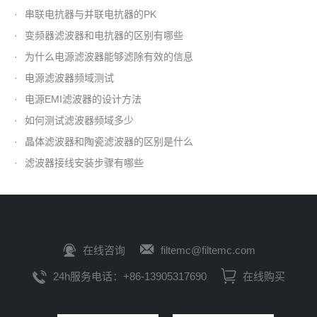
·
串联电抗器与并联电抗器的PK
·
变频器滤波器和电抗器的区别有哪些
·
为什么电源滤波器能够滤除有效的信息
·
电源滤波器频域测试
·
电源EMI滤波器的设计方法
·
如何测试滤波器频域多少
·
晶体滤波器和陶瓷滤波器的区别是什么
·
滤波器接线安装步骤有哪些
在线咨询
filtemc@filtemc.com
24h服务电话：+86-13905317690
在线购买