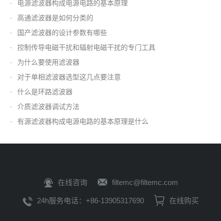
·
电源滤波器构成电源电路的基本原理
·
高通滤波器是如何分类的
·
国产滤波器的设计参数有哪些
·
控制传导电磁干扰和辐射电磁干扰的专门工具
·
为什么要使用滤波器
·
对于单相滤波器选型这几点要注意
·
什么是环路滤波器
·
介质滤波器调试方法
·
有源滤波器构成电源电路的基本原理是什么
在线咨询
filtemc@filtemc.com
24h服务电话：+86-13905317690
在线购买