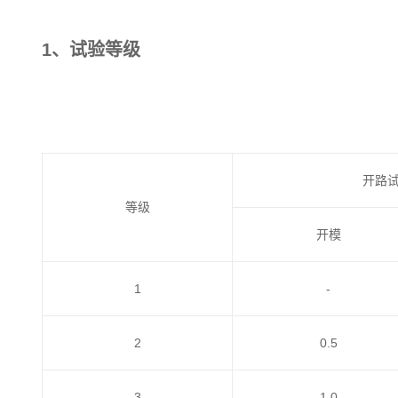
1、试验等级
开路试
等级
开模
1
-
2
0.5
3
1.0