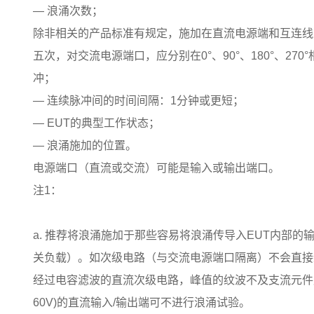
— 浪涌次数；
除非相关的产品标准有规定，施加在直流电源端和互连线
五次，对交流电源端口，应分别在0°、90°、180°、27
冲；
— 连续脉冲间的时间间隔：1分钟或更短；
— EUT的典型工作状态；
— 浪涌施加的位置。
电源端口（直流或交流）可能是输入或输出端口。
注1：
a. 推荐将浪涌施加于那些容易将浪涌传导入EUT内部
关负载）。如次级电路（与交流电源端口隔离）不会直接
经过电容滤波的直流次级电路，峰值的纹波不及支流元件产
60V)的直流输入/输出端可不进行浪涌试验。