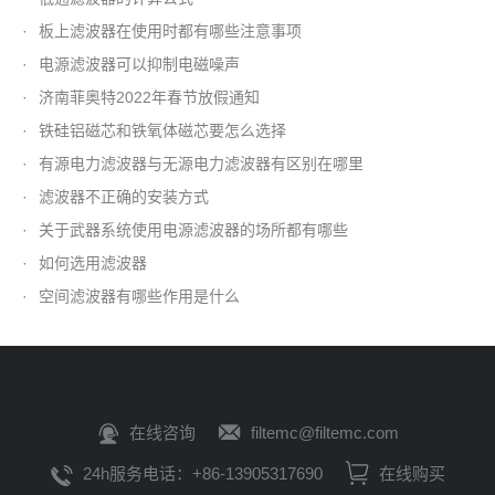
·
板上滤波器在使用时都有哪些注意事项
·
电源滤波器可以抑制电磁噪声
·
济南菲奥特2022年春节放假通知
·
铁硅铝磁芯和铁氧体磁芯要怎么选择
·
有源电力滤波器与无源电力滤波器有区别在哪里
·
滤波器不正确的安装方式
·
关于武器系统使用电源滤波器的场所都有哪些
·
如何选用滤波器
·
空间滤波器有哪些作用是什么
在线咨询
filtemc@filtemc.com
24h服务电话：+86-13905317690
在线购买