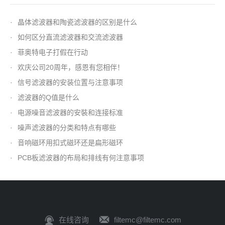
·
晶体滤波器和陶瓷滤波器的区别是什么
·
如何区分直流滤波器和交流滤波器
·
菲奥特电子打假在行动
·
欢庆公司20周年，感恩有您相伴！
·
信号滤波器的安装位置与注意事项
·
滤波器的Q值是什么
·
电源噪音滤波器的安裝和连接标准
·
噪声滤波器的分类和特点有哪些
·
音响磁环用扣式磁环还是扁形磁环
·
PCB板滤波器的布局和排线有何注意事项
在线咨询
filtemc@filtemc.com