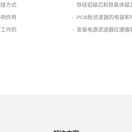
端接方式
·
铁硅铝磁芯和铁氧体磁
影响作用
·
PCB板滤波器的电容和
行工作的
·
安装电源滤波器应遵循