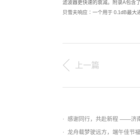
滤波器更快速的衰减。附录A包含
贝雪夫响应∶一个用于 0.1dB最
上一篇
·
感谢同行，共赴新程 ——济
·
龙舟载梦驶远方，端午佳节福满堂 -