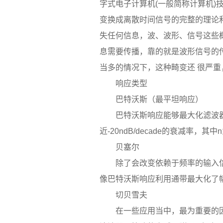
字式电子计算机(一般简称计算机
变换成离散时间信号的完整的理论
失任何信息，波、波形、信号这些
息需要传播，靠的就是波形信号的
当多的情况下，这种畸变还 很严
响应类型
巴特沃斯（最平坦响应）
巴特沃斯响应能够最大化滤波器的
近-20ndB/decade的衰减
贝塞尔
除了会改变依赖于频率的输入信
像巴特沃斯响应利用通带最大化了
切贝雪夫
在一些应用当中，最为重要的因素