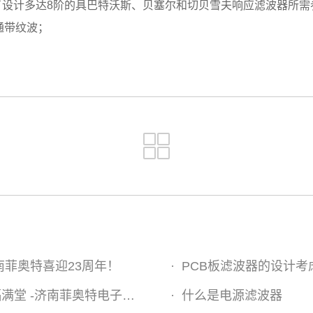
了设计多达8阶的具巴特沃斯、贝塞尔和切贝雪夫响应滤波器所需
大通带纹波；
南菲奥特喜迎23周年！
·
PCB板滤波器的设计考
济南菲奥特电子祝您端午安康
·
什么是电源滤波器