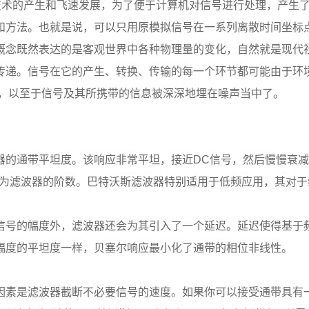
)技术的产生和飞速发展，为了便于计算机对信号进行处理，产生
和方法。也就是说，可以只用原模拟信号在一系列离散时间坐标点
概念既然表达的是客观世界中各种物理量的变化，自然就是现代
传递。信号在它的产生、转换、传输的每一个环节都可能由于环
重，以至于信号及其所携带的信息被深深地埋在噪声当中了。
通带平坦度。该响应非常平坦，接近DC信号，然后慢慢衰减至
率，其中n为滤波器的阶数。巴特沃斯滤波器特别适用于低频应用，其
号的幅度外，滤波器还会为其引入了一个延迟。延迟使得基于频
幅度的平坦度一样，贝塞尔响应最小化了通带的相位非线性。
是滤波器截断不必要信号的速度。如果你可以接受通带具有一