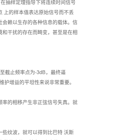
了在抽样定理指导下将连续时间信号
 上的样本值表达原始信号而不丢
社会赖以生存的各种信息的载体。信
境和干扰的存在而畸变，甚至是在相
截止频率点为-3dB，最终逼
对于维护增益的平坦性来说非常重要。
率的相移产生非正弦信号失真。就
些纹波，就可以得到比巴特 沃斯